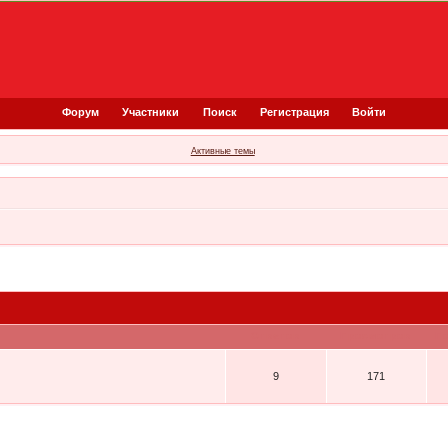
Форум
Участники
Поиск
Регистрация
Войти
Активные темы
Ответов
Просмотров
П
9
171